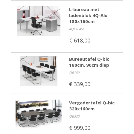
L-bureau met
ladenblok 4Q-Alu
180x160cm
4QL1845L
€ 618,00
Bureautafel Q-bic
180cm, 90cm diep
QB189
€ 339,00
Vergadertafel Q-bic
320x160cm
QB320
€ 999,00