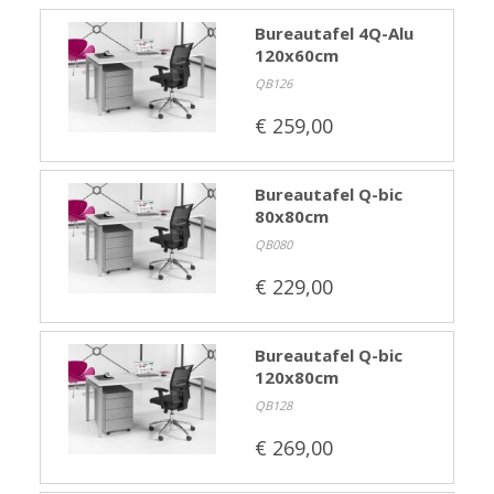
Merken
Bureautafel 4Q-Alu
Nieuws
120x60cm
Algemene voorwaarden
QB126
Privacyverklaring
€ 259,00
Bureautafel Q-bic
80x80cm
QB080
€ 229,00
Bureautafel Q-bic
120x80cm
QB128
€ 269,00