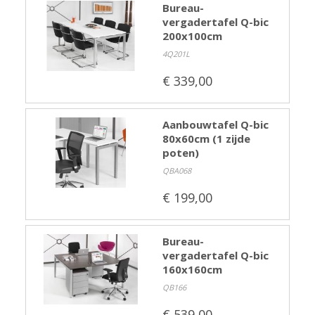
Bureau-
vergadertafel Q-bic
200x100cm
4Q201L
€ 339,00
Aanbouwtafel Q-bic
80x60cm (1 zijde
poten)
QBA068
€ 199,00
Bureau-
vergadertafel Q-bic
160x160cm
QB166
€ 539,00