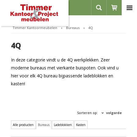
Home
Over ons
Timmer Kantoormeubelen
›
Bureaus
›
4Q
Showroom
4Q
Referenties
Contact
In deze categorie vindt u de 4Q werkplekken. Zeer
Vacatures
moderne bureaus met vierkante buispoten. Ook vind u
hier voor elk 4Q bureau bijpassende ladeblokken en
Inloggen
kasten!
Registreren
CATEGORIEËN
Sorteren op:
volgorde
Bureaus
Zit-sta bureaus
Alle producten
Bureaus
Ladeblokken
Kasten
Stoelen