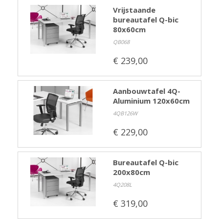
Kasten
Vrijstaande
bureautafel Q-bic
Ladeblokken
80x60cm
Vergaderen
QB068
Kantine
€ 239,00
Directiemeubilair
Akoestiek
Aanbouwtafel 4Q-
Entree-receptie
Aluminium 120x60cm
Zorgmeubilair
4QB126W
Schoolmeubelen
€ 229,00
Overige
Gebruikt meubilair
Bureautafel Q-bic
Showroom uitverkoop
200x80cm
'Met een krasje'
4Q208L
Betalen en bezorgen
€ 319,00
Werkbladkleuren