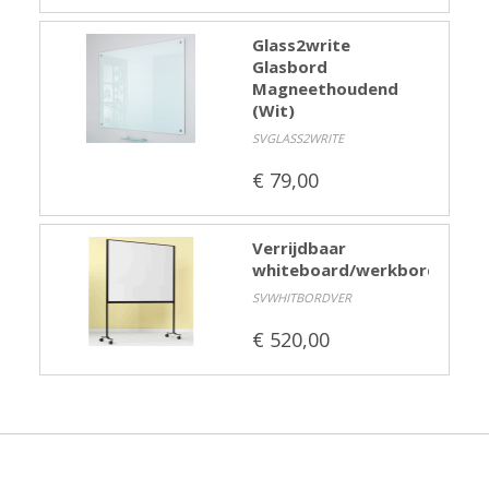
Glass2write
Glasbord
Magneethoudend
(Wit)
SVGLASS2WRITE
€ 79,00
Verrijdbaar
whiteboard/werkbord
SVWHITBORDVER
€ 520,00