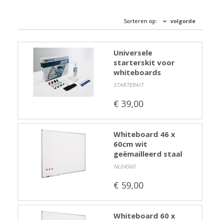
Kasten
Sorteren op:
volgorde
Ladeblokken
Vergaderen
Kantine
Universele
starterskit voor
Directiemeubilair
whiteboards
Akoestiek
STARTERKIT
Entree-receptie
€ 39,00
Zorgmeubilair
Schoolmeubelen
Whiteboard 46 x
Overige
60cm wit
Gebruikt meubilair
geëmailleerd staal
Showroom uitverkoop
NLE4560
'Met een krasje'
€ 59,00
Betalen en bezorgen
Werkbladkleuren
Whiteboard 60 x