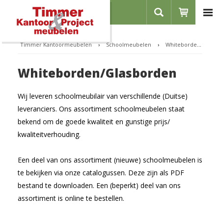
Home
Over ons
Timmer Kantoormeubelen
›
Schoolmeubelen
›
Whiteborden/Glasborden
Showroom
Whiteborden/Glasborden
Referenties
Contact
Wij leveren schoolmeubilair van verschillende (Duitse)
Vacatures
leveranciers. Ons assortiment schoolmeubelen staat
bekend om de goede kwaliteit en gunstige prijs/
Inloggen
kwaliteitverhouding.
Registreren
Een deel van ons assortiment (nieuwe) schoolmeubelen is
CATEGORIEËN
te bekijken via onze catalogussen. Deze zijn als PDF
bestand te downloaden. Een (beperkt) deel van ons
Bureaus
assortiment is online te bestellen.
Zit-sta bureaus
Stoelen