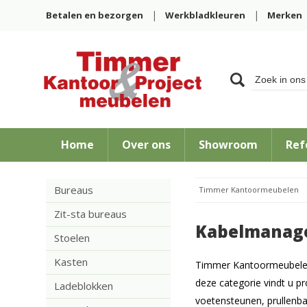
Betalen en bezorgen
Werkbladkleuren
Merken
Home
Over ons
Showroom
Ref
Bureaus
Timmer Kantoormeubelen
Zit-sta bureaus
Kabelmanag
Stoelen
Kasten
Timmer Kantoormeubelen 
deze categorie vindt u 
Ladeblokken
voetensteunen, prullen