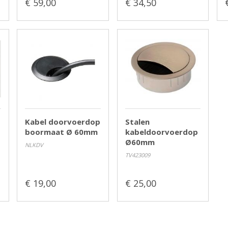
€ 59,00
€ 34,50
Kabel doorvoerdop
Stalen
boormaat Ø 60mm
kabeldoorvoerdop
Ø60mm
NLKDV
TV423009
€ 19,00
€ 25,00