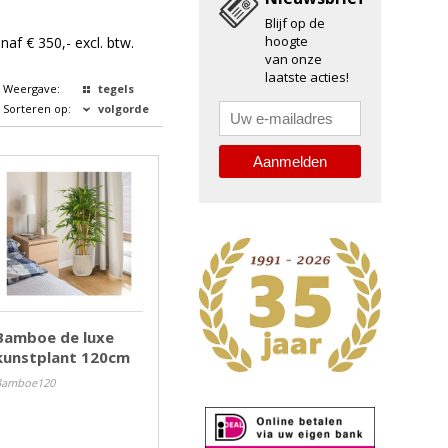
Blijf op de
hoogte
f € 350,- excl. btw.
van onze
laatste acties!
Weergave:
tegels
Sorteren op:
volgorde
Bamboe de luxe
kunstplant 120cm
Bamboe120