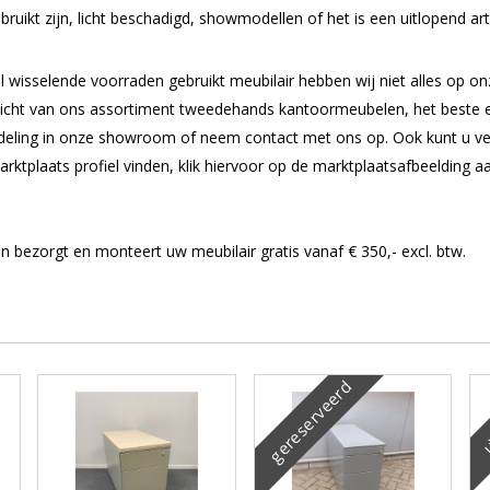
ruikt zijn, licht beschadigd, showmodellen of het is een uitlopend arti
 wisselende voorraden gebruikt meubilair hebben wij niet alles op on
icht van ons assortiment tweedehands kantoormeubelen, het beste 
deling in onze showroom of neem contact met ons op. Ook kunt u vee
arktplaats profiel vinden, klik hiervoor op de marktplaatsafbeelding a
ezorgt en monteert uw meubilair gratis vanaf € 350,- excl. btw.
gereserveerd
u