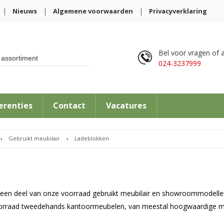
Nieuws
Algemene voorwaarden
Privacyverklaring
Bel voor vragen of a
024-3237999
erenties
Contact
Vacatures
›
Gebruikt meubilair
›
Ladeblokken
u een deel van onze voorraad gebruikt meubilair en showroommodellen
oorraad tweedehands kantoormeubelen, van meestal hoogwaardige m