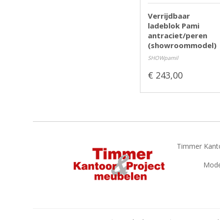
Verrijdbaar
ladeblok Pami
antraciet/peren
(showroommodel)
SHOWpamil
Voorraad:
1 stuks
€ 243,00
Timmer Kanto
Model