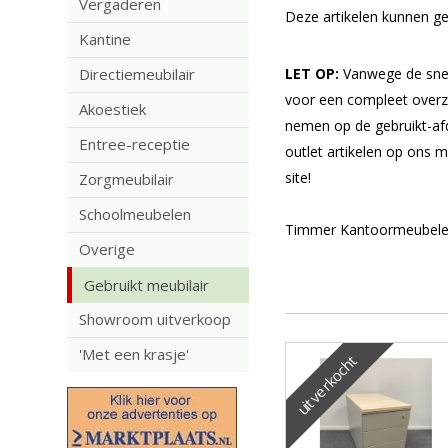
Vergaderen
Deze artikelen kunnen geb
Kantine
Directiemeubilair
LET OP:
Vanwege de snel
voor een compleet overz
Akoestiek
nemen op de gebruikt-af
Entree-receptie
outlet artikelen op ons m
site!
Zorgmeubilair
Schoolmeubelen
Timmer Kantoormeubelen b
Overige
Gebruikt meubilair
Showroom uitverkoop
'Met een krasje'
uitverkocht