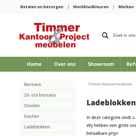
Betalen en bezorgen
Werkbladkleuren
Merken
Home
Over ons
Showroom
Ref
Bureaus
Timmer Kantoormeubelen
Zit-sta bureaus
Ladeblokken
Stoelen
Kasten
In deze categorie vindt 
Wij hebben een grote v
Ladeblokken
betaalbare prijs!