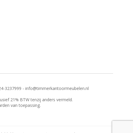
24-3237999 - info@timmerkantoormeubelen.nl
clusief 21% BTW tenzij anders vermeld.
arden van toepassing.