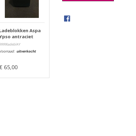
Ladeblokken Aspa
Ypso antraciet
9999ladeblAY
Voorraad:
uitverkocht
€ 65,00