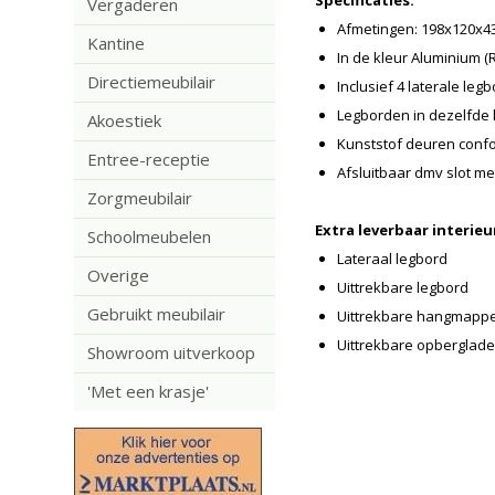
Specificaties:
Vergaderen
Afmetingen: 198x120x4
Kantine
In de kleur Aluminium (
Directiemeubilair
Inclusief 4 laterale leg
Legborden in dezelfde k
Akoestiek
Kunststof deuren conf
Entree-receptie
Afsluitbaar dmv slot met
Zorgmeubilair
Extra leverbaar interieu
Schoolmeubelen
Lateraal legbord
Overige
Uittrekbare legbord
Gebruikt meubilair
Uittrekbare hangmapp
Uittrekbare opberglade
Showroom uitverkoop
'Met een krasje'