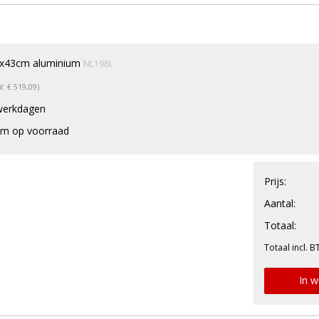
0x43cm aluminium
NL198L
W: € 519,09)
werkdagen
m op voorraad
Prijs:
Aantal:
Totaal:
Totaal incl. B
In w