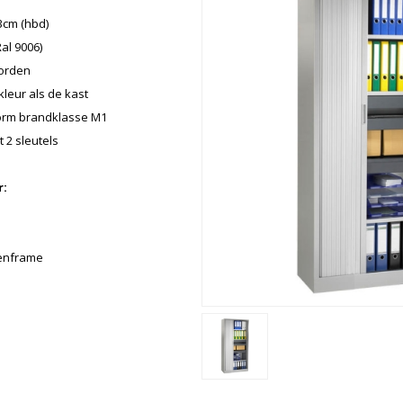
3cm (hbd)
Ral 9006)
borden
leur als de kast
orm brandklasse M1
 2 sleutels
r:
enframe