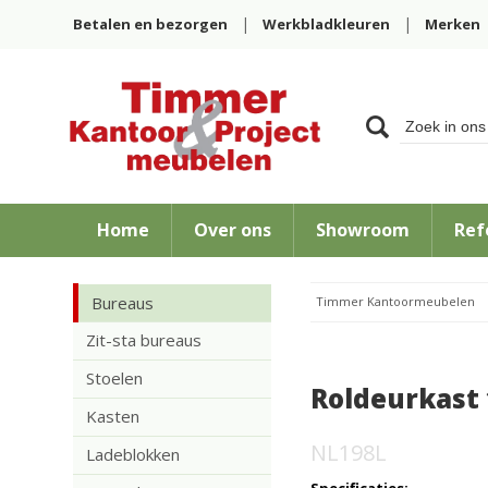
Betalen en bezorgen
Werkbladkleuren
Merken
Home
Over ons
Showroom
Ref
Bureaus
Timmer Kantoormeubelen
Zit-sta bureaus
Stoelen
Roldeurkast
Kasten
NL198L
Ladeblokken