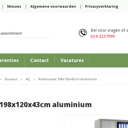
Nieuws
Algemene voorwaarden
Privacyverklaring
Bel voor vragen of a
024-3237999
erenties
Contact
Vacatures
›
Bureaus
›
4Q
›
Roldeurkast 198x120x43cm aluminium
 198x120x43cm aluminium