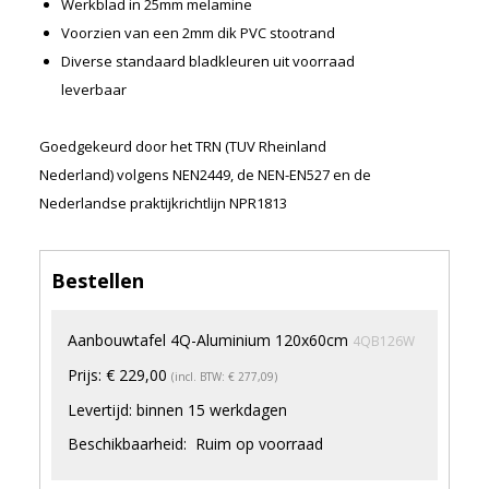
Werkblad in 25mm melamine
Merken
Voorzien van een 2mm dik PVC stootrand
Nieuws
Diverse standaard bladkleuren uit voorraad
Algemene voorwaarden
leverbaar
Privacyverklaring
Goedgekeurd door het TRN (TUV Rheinland
Nederland) volgens NEN2449, de NEN-EN527 en de
Nederlandse praktijkrichtlijn NPR1813
Bestellen
Aanbouwtafel 4Q-Aluminium 120x60cm
4QB126W
Prijs:
€ 229,00
(incl. BTW: € 277,09)
Levertijd:
binnen 15 werkdagen
Beschikbaarheid:
Ruim op voorraad