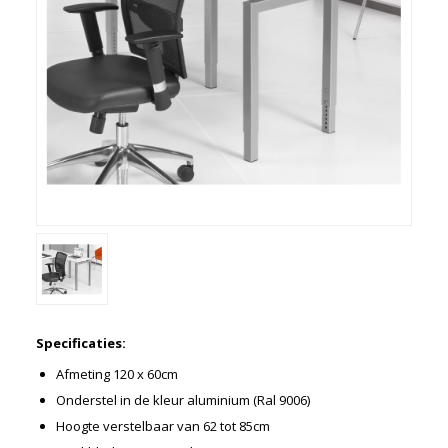
Kasten
Ladeblokken
Vergaderen
Kantine
Directiemeubilair
Akoestiek
Entree-receptie
Zorgmeubilair
Schoolmeubelen
Overige
Gebruikt meubilair
Showroom uitverkoop
Specificaties:
'Met een krasje'
Afmeting 120 x 60cm
Onderstel in de kleur aluminium (Ral 9006)
Betalen en bezorgen
Hoogte verstelbaar van 62 tot 85cm
Werkbladkleuren