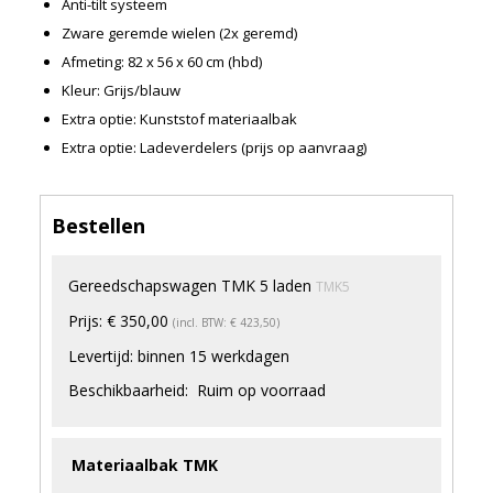
Anti-tilt systeem
Merken
Zware geremde wielen (2x geremd)
Nieuws
Afmeting: 82 x 56 x 60 cm (hbd)
Algemene voorwaarden
Kleur: Grijs/blauw
Privacyverklaring
Extra optie: Kunststof materiaalbak
Extra optie: Ladeverdelers (prijs op aanvraag)
Bestellen
Gereedschapswagen TMK 5 laden
TMK5
Prijs:
€ 350,00
(incl. BTW: € 423,50)
Levertijd:
binnen 15 werkdagen
Beschikbaarheid:
Ruim op voorraad
Materiaalbak TMK