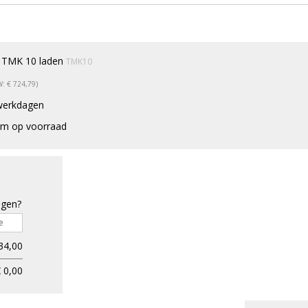
 TMK 10 laden
TMK10
W: € 724,79)
werkdagen
m op voorraad
gen?
34,00
 0,00