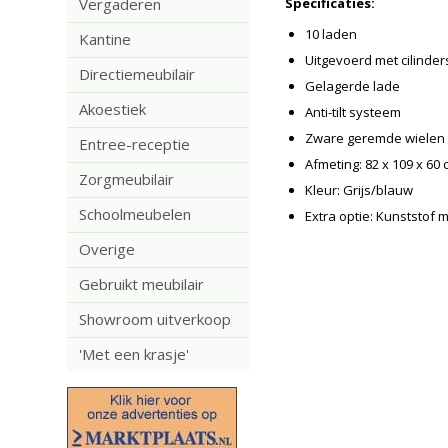
Vergaderen
Specificaties:
10 laden
Kantine
Uitgevoerd met cilinders
Directiemeubilair
Gelagerde lade
Akoestiek
Anti-tilt systeem
Zware geremde wielen 
Entree-receptie
Afmeting: 82 x 109 x 60 
Zorgmeubilair
Kleur: Grijs/blauw
Schoolmeubelen
Extra optie: Kunststof 
Overige
Gebruikt meubilair
Showroom uitverkoop
'Met een krasje'