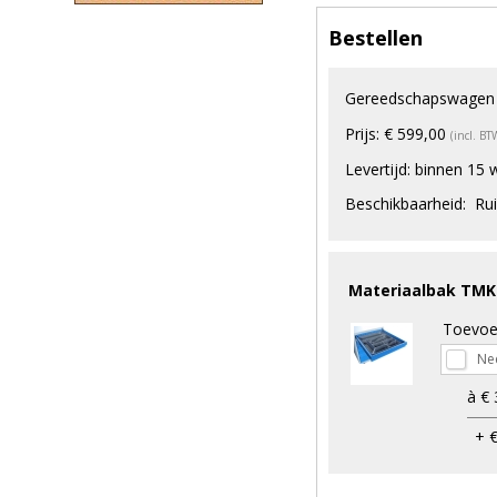
Bestellen
Gereedschapswagen
Prijs:
€ 599,00
(incl. BT
Levertijd:
binnen 15 
Beschikbaarheid:
Rui
Materiaalbak TMK
Toevoe
à € 
+ €