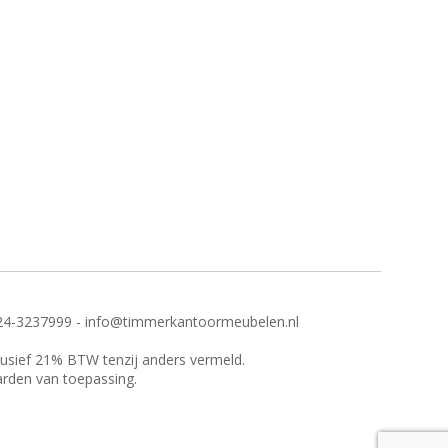
24-3237999 - info@timmerkantoormeubelen.nl
clusief 21% BTW tenzij anders vermeld.
arden van toepassing.