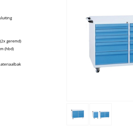
luiting
(2x geremd)
cm (hbd)
materiaalbak