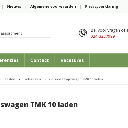
Nieuws
Algemene voorwaarden
Privacyverklaring
Bel voor vragen of a
024-3237999
erenties
Contact
Vacatures
›
Kasten
›
Ladekasten
›
Gereedschapswagen TMK 10 laden
swagen TMK 10 laden