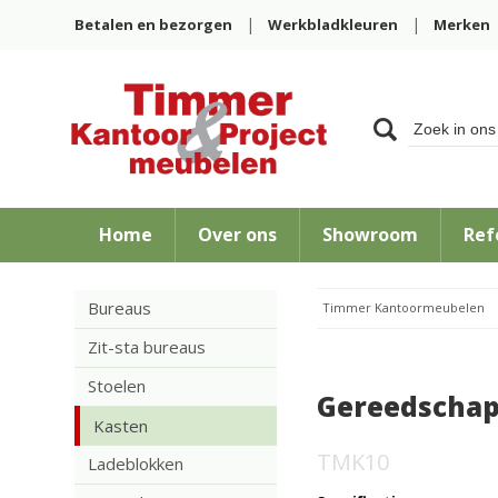
Betalen en bezorgen
Werkbladkleuren
Merken
Home
Over ons
Showroom
Ref
Bureaus
Timmer Kantoormeubelen
Zit-sta bureaus
Stoelen
Gereedschap
Kasten
TMK10
Ladeblokken