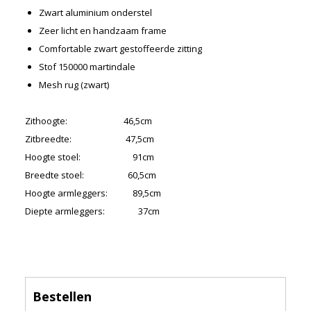
Merken
Zwart aluminium onderstel
Zeer licht en handzaam frame
Nieuws
Comfortable zwart gestoffeerde zitting
Algemene voorwaarden
Stof 150000 martindale
Privacyverklaring
Mesh rug (zwart)
Zithoogte: 46,5cm
Zitbreedte: 47,5cm
Hoogte stoel: 91cm
Breedte stoel: 60,5cm
Hoogte armleggers: 89,5cm
Diepte armleggers: 37cm
Bestellen