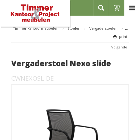
Home
Over ons
Timmer Kantoormeubelen
›
Stoelen
›
Vergaderstoelen
›
Vergade
print
Showroom
Referenties
Volgende
Contact
Vergaderstoel Nexo slide
Vacatures
CWNEXOSLIDE
Inloggen
Registreren
CATEGORIEËN
Bureaus
Zit-sta bureaus
Stoelen