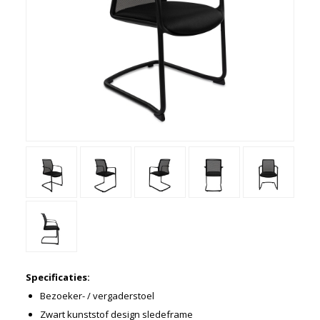
Kasten
Ladeblokken
Vergaderen
Kantine
Directiemeubilair
Akoestiek
Entree-receptie
Zorgmeubilair
Schoolmeubelen
Overige
Gebruikt meubilair
Showroom uitverkoop
'Met een krasje'
Specificaties:
Betalen en bezorgen
Bezoeker- / vergaderstoel
Werkbladkleuren
Zwart kunststof design sledeframe