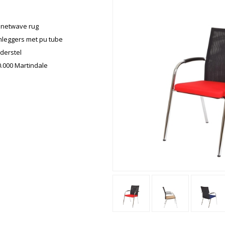
n netwave rug
leggers met pu tube
derstel
0.000 Martindale