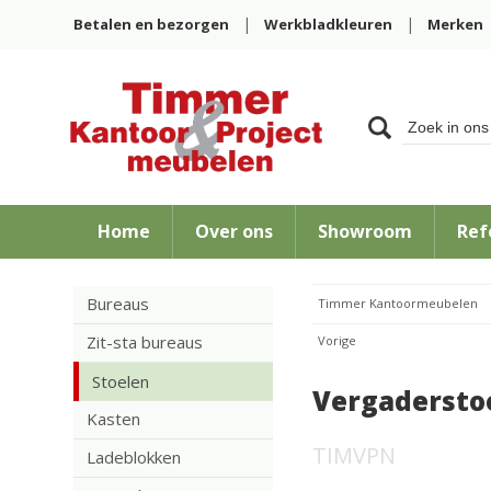
Betalen en bezorgen
Werkbladkleuren
Merken
Home
Over ons
Showroom
Ref
Bureaus
Timmer Kantoormeubelen
Zit-sta bureaus
Vorige
Stoelen
Vergaderstoe
Kasten
TIMVPN
Ladeblokken