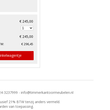
€ 245,00
€ 245,00
TW:
€ 296,45
inkelwagentje
24-3237999 - info@timmerkantoormeubelen.nl
clusief 21% BTW tenzij anders vermeld.
arden van toepassing.