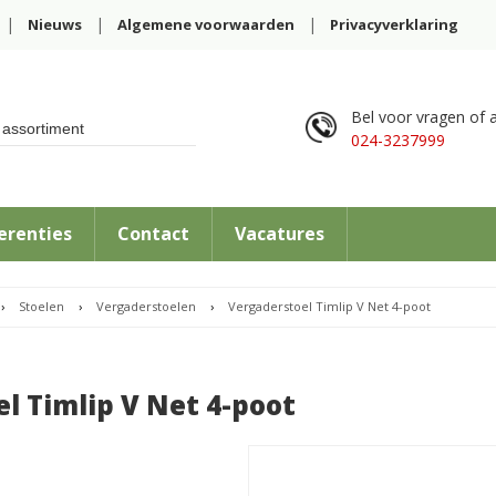
Nieuws
Algemene voorwaarden
Privacyverklaring
Bel voor vragen of a
024-3237999
erenties
Contact
Vacatures
›
Stoelen
›
Vergaderstoelen
›
Vergaderstoel Timlip V Net 4-poot
l Timlip V Net 4-poot