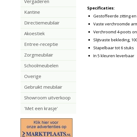
Vergaderen
Specificaties:
Kantine
Gestoffeerde zitting e
Directiemeubilair
Vaste verchroomde arm
Verchroomd 4-poots on
Akoestiek
Slijtvaste bekleding, 10
Entree-receptie
Stapelbaar tot 6 stuks
Zorgmeubilair
In 5 kleuren leverbaar
Schoolmeubelen
Overige
Gebruikt meubilair
Showroom uitverkoop
'Met een krasje'