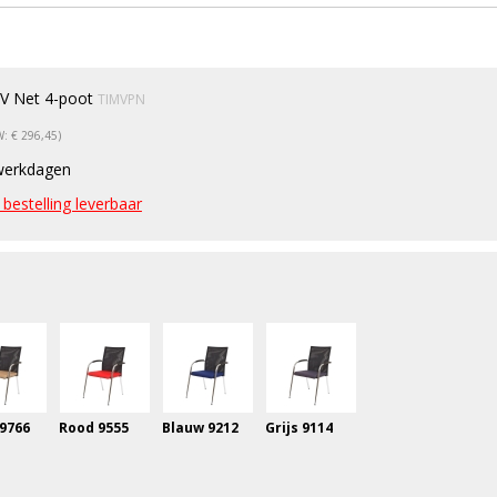
 V Net 4-poot
TIMVPN
W: € 296,45)
werkdagen
bestelling leverbaar
 9766
Rood 9555
Blauw 9212
Grijs 9114