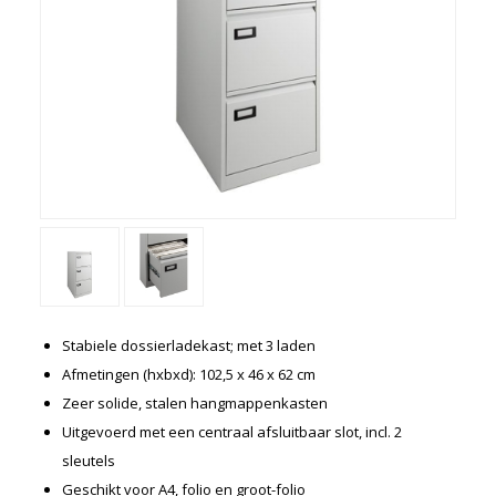
Kasten
Ladeblokken
Vergaderen
Kantine
Directiemeubilair
Akoestiek
Entree-receptie
Zorgmeubilair
Schoolmeubelen
Overige
Gebruikt meubilair
Stabiele dossierladekast; met 3 laden
Showroom uitverkoop
Afmetingen (hxbxd): 102,5 x 46 x 62 cm
Zeer solide, stalen hangmappenkasten
'Met een krasje'
Uitgevoerd met een centraal afsluitbaar slot, incl. 2
Betalen en bezorgen
sleutels
Werkbladkleuren
Geschikt voor A4, folio en groot-folio