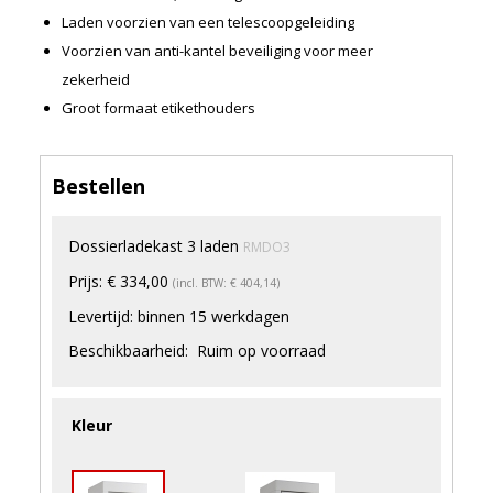
Merken
Laden voorzien van een telescoopgeleiding
Nieuws
Voorzien van anti-kantel beveiliging voor meer
zekerheid
Algemene voorwaarden
Groot formaat etikethouders
Privacyverklaring
Bestellen
Dossierladekast 3 laden
RMDO3
Prijs:
€ 334,00
(incl. BTW: € 404,14)
Levertijd:
binnen 15 werkdagen
Beschikbaarheid:
Ruim op voorraad
Kleur