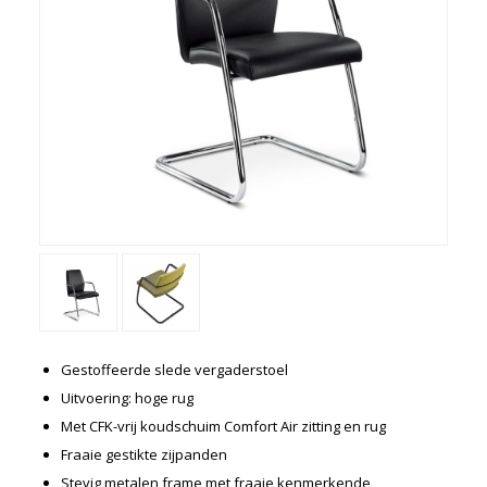
Kasten
Ladeblokken
Vergaderen
Kantine
Directiemeubilair
Akoestiek
Entree-receptie
Zorgmeubilair
Schoolmeubelen
Overige
Gebruikt meubilair
Showroom uitverkoop
Gestoffeerde slede vergaderstoel
'Met een krasje'
Uitvoering: hoge rug
Met CFK-vrij koudschuim Comfort Air zitting en rug
Betalen en bezorgen
Fraaie gestikte zijpanden
Werkbladkleuren
Stevig metalen frame met fraaie kenmerkende