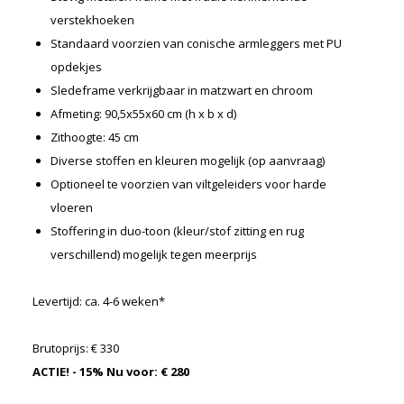
Merken
verstekhoeken
Nieuws
Standaard voorzien van conische armleggers met PU
opdekjes
Algemene voorwaarden
Sledeframe verkrijgbaar in matzwart en chroom
Privacyverklaring
Afmeting: 90,5x55x60 cm (h x b x d)
Zithoogte: 45 cm
Diverse stoffen en kleuren mogelijk (op aanvraag)
Optioneel te voorzien van viltgeleiders voor harde
vloeren
Stoffering in duo-toon (kleur/stof zitting en rug
verschillend) mogelijk tegen meerprijs
Levertijd: ca. 4-6 weken*
Brutoprijs: € 330
ACTIE! - 15% Nu voor: € 280