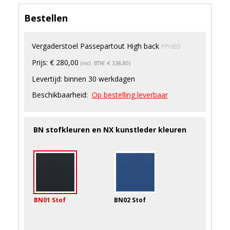
Bestellen
Vergaderstoel Passepartout High back
PPHBS
Prijs:
€ 280,00
(incl. BTW: € 338,80)
Levertijd:
binnen 30 werkdagen
Beschikbaarheid:
Op bestelling leverbaar
BN stofkleuren en NX kunstleder kleuren
BN01 Stof
BN02 Stof