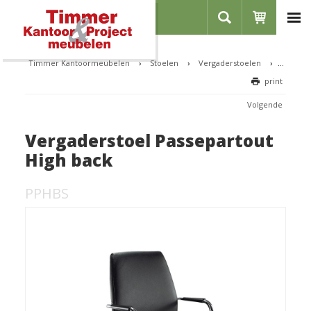
Home
Over ons
Timmer Kantoormeubelen
›
Stoelen
›
Vergaderstoelen
›
Vergade
print
Showroom
Referenties
Volgende
Contact
Vergaderstoel Passepartout
Vacatures
High back
Inloggen
PPHBS
Registreren
CATEGORIEËN
Bureaus
Zit-sta bureaus
Stoelen