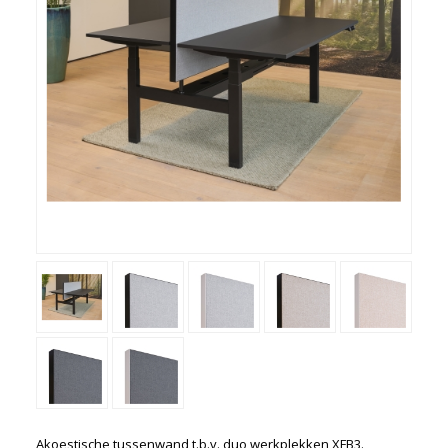
Kasten
Ladeblokken
Vergaderen
Kantine
Directiemeubilair
Akoestiek
Entree-receptie
Zorgmeubilair
Schoolmeubelen
Overige
Gebruikt meubilair
Showroom uitverkoop
'Met een krasje'
Betalen en bezorgen
Werkbladkleuren
Akoestische tussenwand t.b.v. duo werkplekken XFB3.