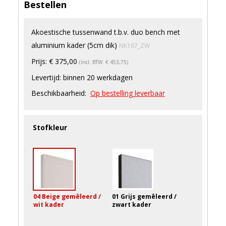
Bestellen
Akoestische tussenwand t.b.v. duo bench met
aluminium kader (5cm dik)
NK167_ZW
Prijs:
€ 375,00
(incl. BTW: € 453,75)
Levertijd:
binnen 20 werkdagen
Beschikbaarheid:
Op bestelling leverbaar
Stofkleur
04 Beige gemêleerd /
01 Grijs gemêleerd /
wit kader
zwart kader