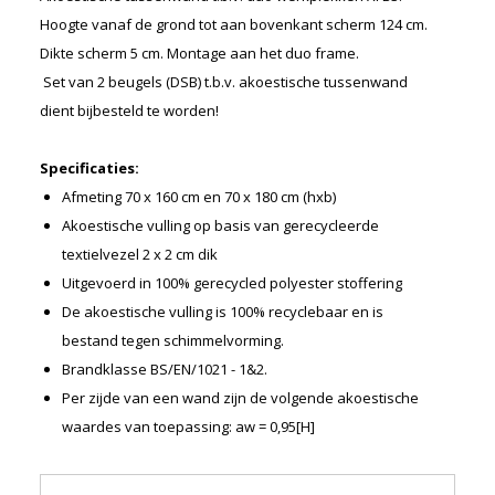
Merken
Hoogte vanaf de grond tot aan bovenkant scherm 124 cm.
Nieuws
Dikte scherm 5 cm. Montage aan het duo frame.
Set van 2 beugels (DSB) t.b.v. akoestische tussenwand
Algemene voorwaarden
dient bijbesteld te worden!
Privacyverklaring
Specificaties:
Afmeting 70 x 160 cm en 70 x 180 cm (hxb)
Akoestische vulling op basis van gerecycleerde
textielvezel 2 x 2 cm dik
Uitgevoerd in 100% gerecycled polyester stoffering
De akoestische vulling is 100% recyclebaar en is
bestand tegen schimmelvorming.
Brandklasse BS/EN/1021 - 1&2.
Per zijde van een wand zijn de volgende akoestische
waardes van toepassing: aw = 0,95[H]