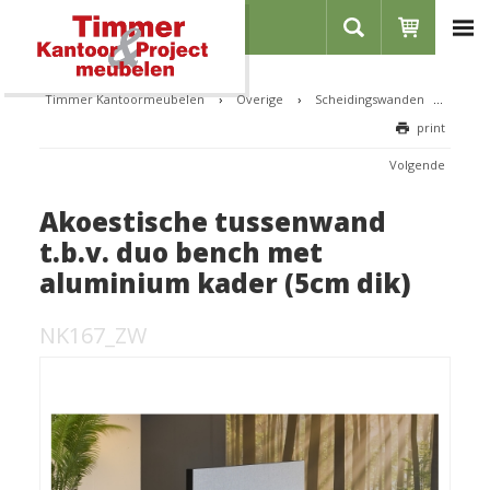
Home
Over ons
Timmer Kantoormeubelen
›
Overige
›
Scheidingswanden
›
Akoes
print
Showroom
Referenties
Volgende
Contact
Akoestische tussenwand
Vacatures
t.b.v. duo bench met
aluminium kader (5cm dik)
Inloggen
Registreren
NK167_ZW
CATEGORIEËN
Bureaus
Zit-sta bureaus
Stoelen